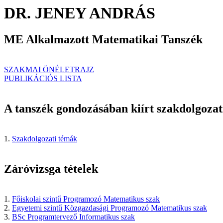
DR. JENEY ANDRÁS
ME Alkalmazott Matematikai Tanszék
SZAKMAI ÖNÉLETRAJZ
PUBLIKÁCIÓS LISTA
A tanszék gondozásában kiírt szakdolgozati
1.
Szakdolgozati témák
Záróvizsga tételek
1.
Főiskolai szintű Programozó Matematikus szak
2.
Egyetemi szintű Közgazdasági Programozó Matematikus szak
3.
BSc Programtervező Informatikus szak