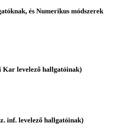
atóknak, és Numerikus módszerek
ar levelező hallgatóinak)
nf. levelező hallgatóinak)