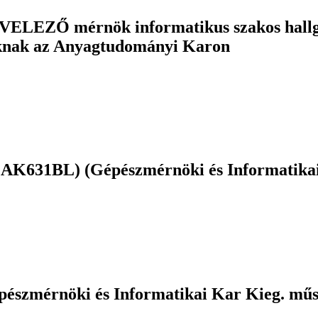
ELEZŐ mérnök informatikus szakos hallg
ak az Anyagtudományi Karon
K631BL) (Gépészmérnöki és Informatikai K
érnöki és Informatikai Kar Kieg. műsz. i