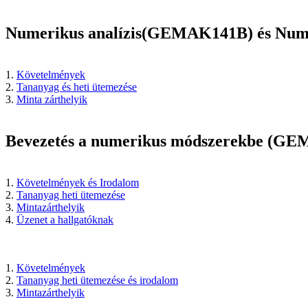
Numerikus analízis(GEMAK141B) és Nu
1.
Követelmények
2.
Tananyag és heti ütemezése
3.
Minta zárthelyik
Bevezetés a numerikus módszerekbe (G
1.
Követelmények és Irodalom
2.
Tananyag heti ütemezése
3.
Mintazárthelyik
4.
Üzenet a hallgatóknak
1.
Követelmények
2.
Tananyag heti ütemezése és irodalom
3.
Mintazárthelyik