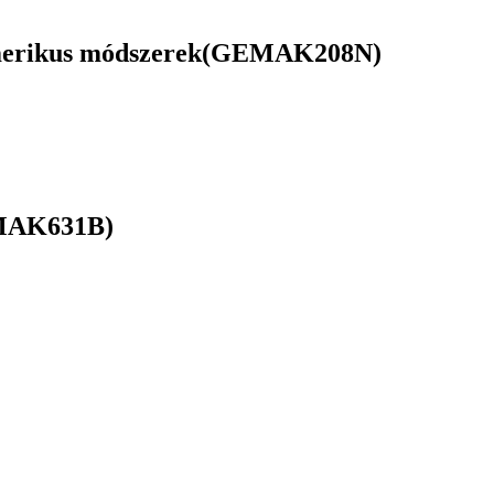
merikus módszerek(GEMAK208N)
EMAK631B)