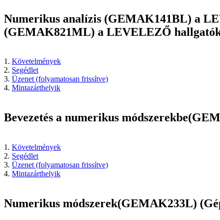
Numerikus analízis (GEMAK141BL) a LEV
(GEMAK821ML) a LEVELEZŐ hallgatókn
1.
Követelmények
2.
Segédlet
3.
Üzenet (folyamatosan frissítve)
4.
Mintazárthelyik
Bevezetés a numerikus módszerekbe(GEMA
1.
Követelmények
2.
Segédlet
3.
Üzenet (folyamatosan frissítve)
4.
Mintazárthelyik
Numerikus módszerek(GEMAK233L) (Gépészm